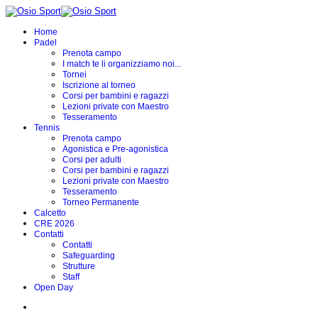
Home
Padel
Prenota campo
I match te li organizziamo noi...
Tornei
Iscrizione al torneo
Corsi per bambini e ragazzi
Lezioni private con Maestro
Tesseramento
Tennis
Prenota campo
Agonistica e Pre-agonistica
Corsi per adulti
Corsi per bambini e ragazzi
Lezioni private con Maestro
Tesseramento
Torneo Permanente
Calcetto
CRE 2026
Contatti
Contatti
Safeguarding
Strutture
Staff
Open Day