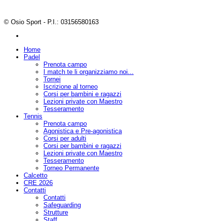
© Osio Sport - P.I.: 03156580163
Home
Padel
Prenota campo
I match te li organizziamo noi...
Tornei
Iscrizione al torneo
Corsi per bambini e ragazzi
Lezioni private con Maestro
Tesseramento
Tennis
Prenota campo
Agonistica e Pre-agonistica
Corsi per adulti
Corsi per bambini e ragazzi
Lezioni private con Maestro
Tesseramento
Torneo Permanente
Calcetto
CRE 2026
Contatti
Contatti
Safeguarding
Strutture
Staff